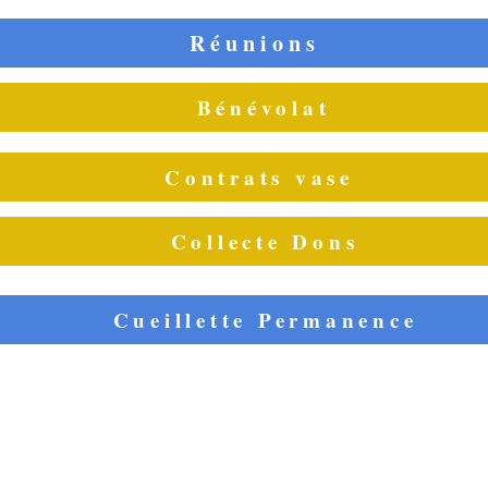
Réunions
Bénévolat
Contrats vase
Collecte Dons
Cueillette Permanence